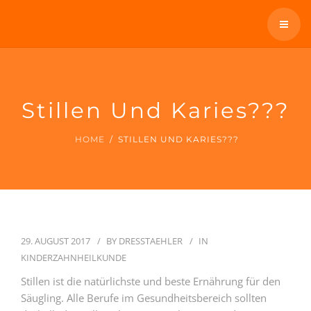
SCHNARCHEN
ÜBERWEISER
ÜBER UNS
KONTAKT / TERMIN
WIR BIETEN AN
Stillen Und Karies???
TELEFON: 0931 12300
SCHNARCHEN
HOME
STILLEN UND KARIES???
ÜBERWEISER
KONTAKT / TERMIN
29. AUGUST 2017
BY
DRESSTAEHLER
IN
TELEFON: 0931 12300
KINDERZAHNHEILKUNDE
Stillen ist die natürlichste und beste Ernährung für den
Säugling. Alle Berufe im Gesundheitsbereich sollten