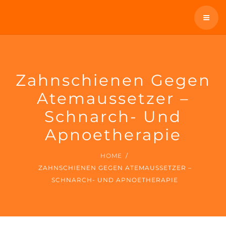
SCHNARCHEN
ÜBERWEISER
ÜBER UNS
KONTAKT / TERMIN
WIR BIETEN AN
Zahnschienen Gegen
TELEFON: 0931 12300
Atemaussetzer –
SCHNARCHEN
Schnarch- Und
ÜBERWEISER
Apnoetherapie
KONTAKT / TERMIN
HOME
ZAHNSCHIENEN GEGEN ATEMAUSSETZER –
SCHNARCH- UND APNOETHERAPIE
TELEFON: 0931 12300