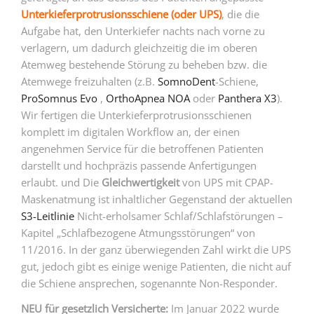
Unterkieferprotrusionsschiene (oder UPS)
, die die
Aufgabe hat, den Unterkiefer nachts nach vorne zu
verlagern, um dadurch gleichzeitig die im oberen
Atemweg bestehende Störung zu beheben bzw. die
Atemwege freizuhalten (z.B.
SomnoDent
-Schiene,
ProSomnus Evo
,
OrthoApnea NOA
oder
Panthera X3
).
Wir fertigen die Unterkieferprotrusionsschienen
komplett im digitalen Workflow an, der einen
angenehmen Service für die betroffenen Patienten
darstellt und hochpräzis passende Anfertigungen
erlaubt. und Die
Gleichwertigkeit
von UPS mit CPAP-
Maskenatmung ist inhaltlicher Gegenstand der aktuellen
S3-Leitlinie
Nicht-erholsamer Schlaf/Schlafstörungen –
Kapitel „Schlafbezogene Atmungsstörungen“ von
11/2016. In der ganz überwiegenden Zahl wirkt die UPS
gut, jedoch gibt es einige wenige Patienten, die nicht auf
die Schiene ansprechen, sogenannte Non-Responder.
NEU für gesetzlich Versicherte:
Im Januar 2022 wurde