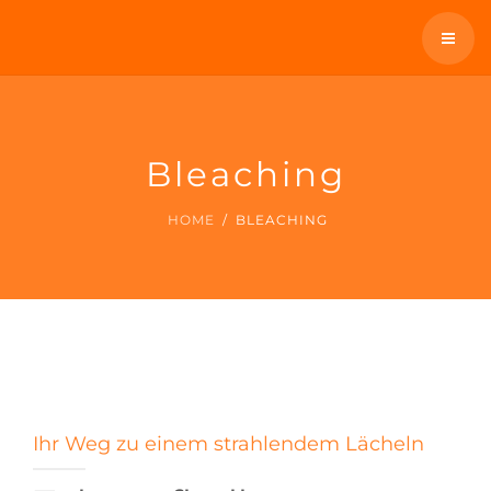
SCHNARCHEN
ÜBERWEISER
ÜBER UNS
KONTAKT / TERMIN
WIR BIETEN AN
Bleaching
TELEFON: 0931 12300
SCHNARCHEN
HOME
BLEACHING
ÜBERWEISER
KONTAKT / TERMIN
TELEFON: 0931 12300
Ihr Weg zu einem strahlendem Lächeln