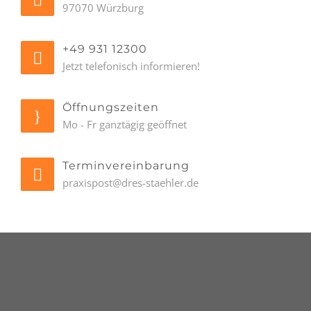
97070 Würzburg
+49 931 12300
Jetzt telefonisch informieren!
Öffnungszeiten
Mo - Fr ganztägig geöffnet
Terminvereinbarung
praxispost@dres-staehler.de