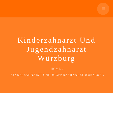
SCHNARCHEN
ÜBERWEISER
ÜBER UNS
KONTAKT / TERMIN
WIR BIETEN AN
Kinderzahnarzt Und
TELEFON: 0931 12300
Jugendzahnarzt
SCHNARCHEN
Würzburg
ÜBERWEISER
HOME
KONTAKT / TERMIN
KINDERZAHNARZT UND JUGENDZAHNARZT WÜRZBURG
TELEFON: 0931 12300