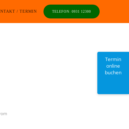
NTAKT / TERMIN
TELEFON: 0931 12300
Termin
online
buchen
 vom