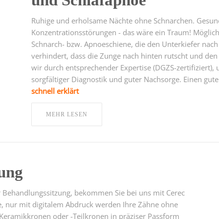
und Schlafapnoe
Ruhige und erholsame Nächte ohne Schnarchen. Gesunder
Konzentrationsstörungen - das wäre ein Traum! Möglich
Schnarch- bzw. Apnoeschiene, die den Unterkiefer nac
verhindert, dass die Zunge nach hinten rutscht und de
wir durch entsprechender Expertise (DGZS-zertifiziert),
sorgfältiger Diagnostik und guter Nachsorge. Einen gute
schnell erklärt
MEHR LESEN
zung
iner Behandlungssitzung, bekommen Sie bei uns mit Cerec
 nur mit digitalem Abdruck werden Ihre Zähne ohne
Keramikkronen oder -Teilkronen in präziser Passform