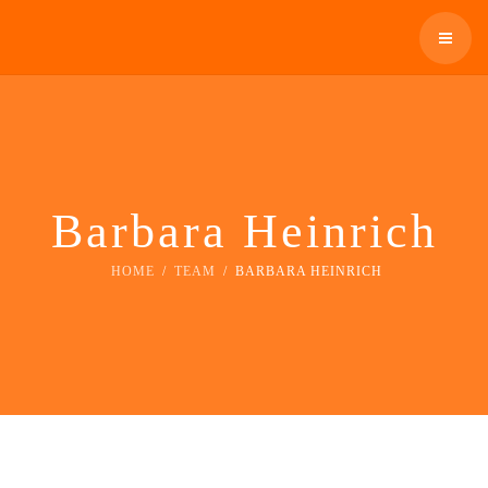
SCHNARCHEN
ÜBERWEISER
ÜBER UNS
KONTAKT / TERMIN
WIR BIETEN AN
TELEFON: 0931 12300
SCHNARCHEN
Barbara Heinrich
ÜBERWEISER
HOME
TEAM
BARBARA HEINRICH
KONTAKT / TERMIN
TELEFON: 0931 12300